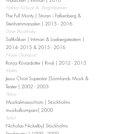
Madicken
| Intiman | 2016
Farbror Nilsson & Borgmästaren
The Full Monty | Storan i Falkenberg &
Stenhammarsalen |
2015 - 2016
Dave Bucatinsky
Saltkråkan | Intiman & Lisebergsteatern |
2014- 2015
&
2015 - 2016
Nisse Granquist
Ronja Rövardotter | Rival |
2012 - 2013
Mattis
Jesus Christ Superstar
|Sörmlands Musik &
Teater |
2002 - 2003
Petrus
Musikalmasochism
| Stockholms
musikalkompani| 2000
Solist
Nicholas Nickelby| Stockholms
Stadsteater |
1999 - 2000