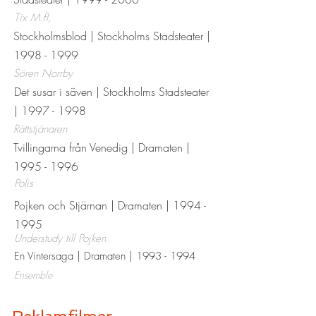
Tix M.fl,
Stockholmsblod | Stockholms Stadsteater |
1998 - 1999
Sören Norrby
Det susar i säven | Stockholms Stadsteater
|
1997 - 1998
Rättstjänaren
Tvillingarna från Venedig
| Dramaten |
1995 - 1996
Polis
Pojken och Stjärnan
| Dramaten |
1994 -
1995
Understudy till Pojken
En Vintersaga
| Dramaten |
1993 - 1994
Ensemble