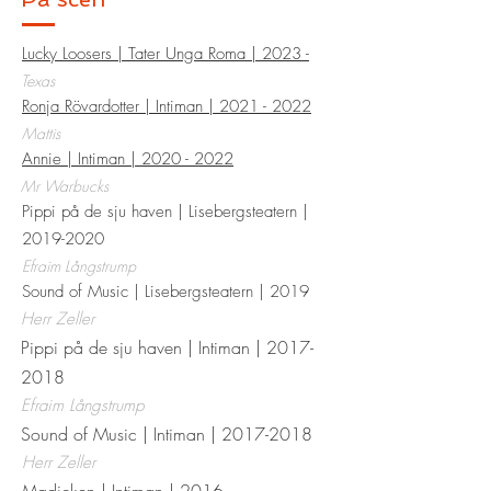
Lucky Loosers | Tater Unga Roma | 2023 -
Texas
Ronja Rövardotter | Intiman | 2021 - 2022
Mattis
Annie | Intiman | 2020 - 2022
Mr Warbucks
Pippi på de sju haven | Lisebergsteatern |
2019-2020
Efraim Långstrump
Sound of Music | Lisebergsteatern | 2019
Herr Zeller
Pippi på de sju haven | Intiman |
2017-
2018
Efraim Långstrump
Sound of Music | Intiman |
2017-2018
Herr Zeller