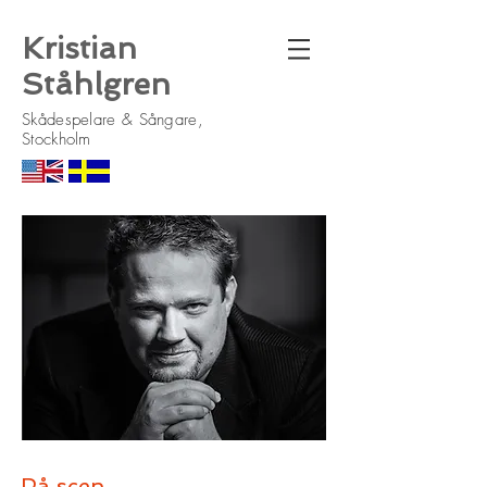
Kristian
Ståhlgren
Skådespelare & Sångare,
Stockholm
På scen