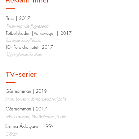
Reklamfilmer
Triss
| 2017
Trissvinnande flygresenär
Fotbollskoden | Volkswagen |
2017
Rasande fotbollsfarsa
IQ - Föräldramötet
| 2017
Uppviglande förälder
TV-serier
Gåsmamman
| 2019
Mats Larsson, förhörsledare/polis
Gåsmamman
| 2017​
Mats Larsson, förhörsledare/polis
Emma Åklagare | 1994​
Göran