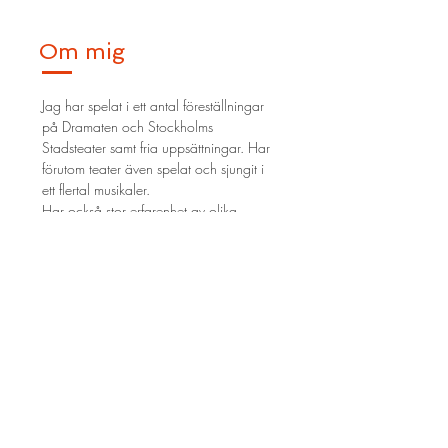
Om mig
Jag har spelat i ett antal föreställningar
på Dramaten och Stockholms
Stadsteater samt fria uppsättningar. Har
förutom teater även spelat och sjungit i
ett flertal musikaler.
Har också stor erfarenhet av olika
röstjobb,
t.ex
. dubbning, speakerjobb
och bokinläsningar.
Startade 2008 postproduktionsbolaget
Cineast Dub AB som är ett bolag inom
främst dubbning av animerad- och live
actionfilm.
Profil